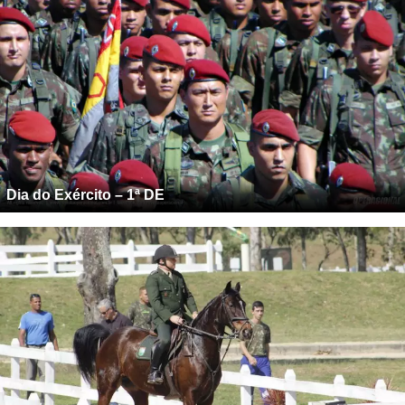
Dia do Exército – 1ª DE