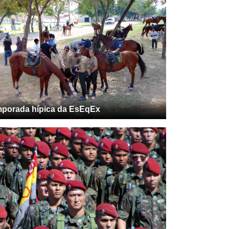
porada hípica da EsEqEx