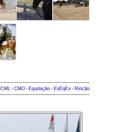
-
CML
-
CMO
-
Equitação
-
EsEqEx
-
Rincão