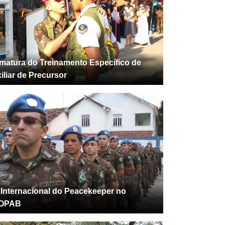
matura do Treinamento Específico de
iliar de Precursor
 Internacional do Peacekeeper no
OPAB