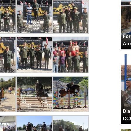
For
Aux
Dia
CC