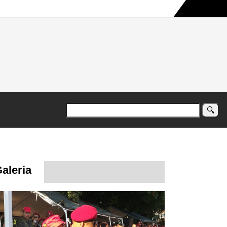
a maior campanha humanitária já registrada no país
aleria