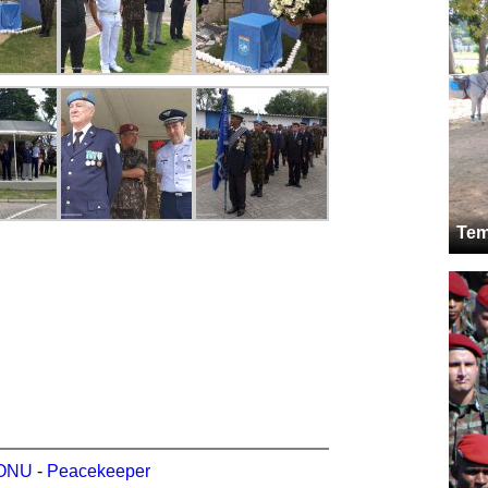
Tem
ONU
-
Peacekeeper