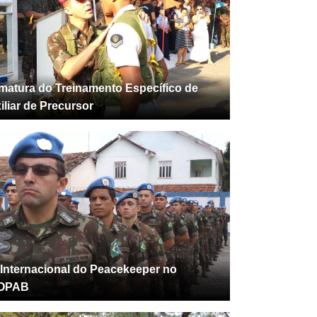
matura do Treinamento Específico de
iliar de Precursor
 Internacional do Peacekeeper no
OPAB