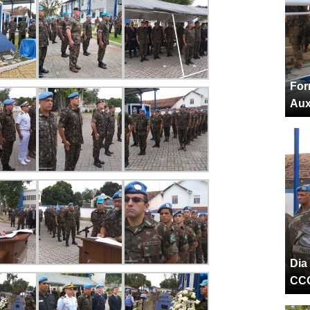
For
Aux
Dia
CC