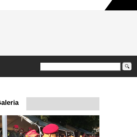
a maior campanha humanitária já registrada no país
aleria