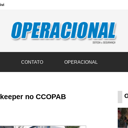
vil transportam 3,6 mil toneladas de donativos ao Rio Grande do Sul n
S
CONTATO
OPERACIONAL
G
cekeeper no CCOPAB