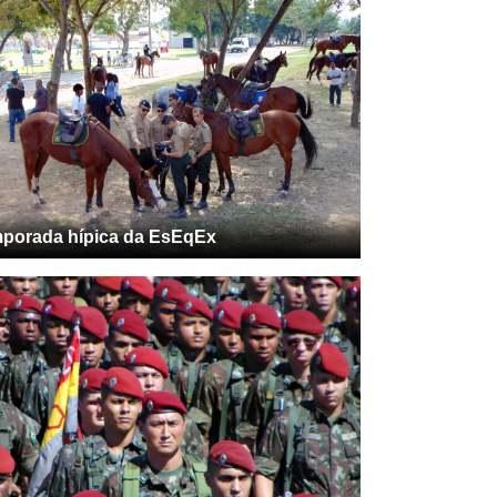
porada hípica da EsEqEx