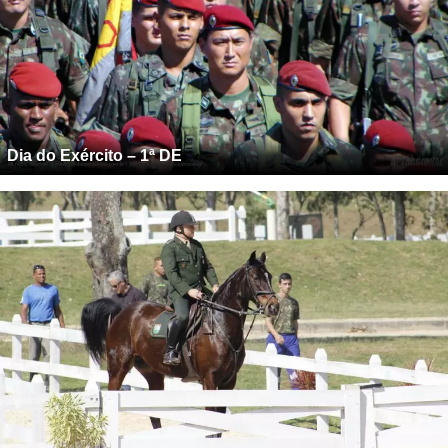
Dia do Exército – 1ª DE