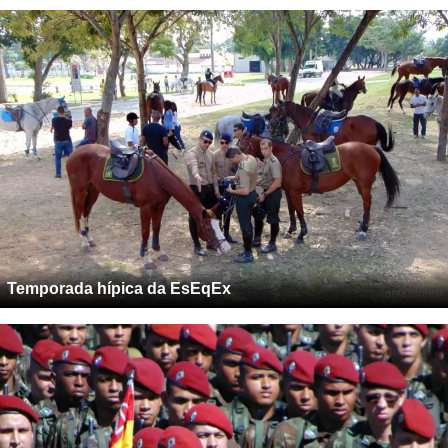
Temporada hípica da EsEqEx