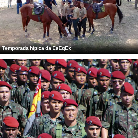
Temporada hípica da EsEqEx