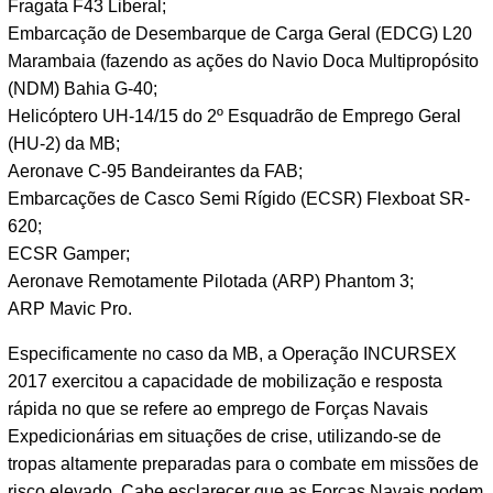
Fragata F43 Liberal;
Embarcação de Desembarque de Carga Geral (EDCG) L20
Marambaia (fazendo as ações do Navio Doca Multipropósito
(NDM) Bahia G-40;
Helicóptero UH-14/15 do 2º Esquadrão de Emprego Geral
(HU-2) da MB;
Aeronave C-95 Bandeirantes da FAB;
Embarcações de Casco Semi Rígido (ECSR) Flexboat SR-
620;
ECSR Gamper;
Aeronave Remotamente Pilotada (ARP) Phantom 3;
ARP Mavic Pro.
Especificamente no caso da MB, a Operação INCURSEX
2017 exercitou a capacidade de mobilização e resposta
rápida no que se refere ao emprego de Forças Navais
Expedicionárias em situações de crise, utilizando-se de
tropas altamente preparadas para o combate em missões de
risco elevado. Cabe esclarecer que as Forças Navais podem