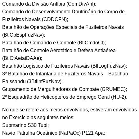
Comando da Divisão Anfíbia (ComDivAnf);
Comando do Desenvolvimento Doutrinário do Corpo de
Fuzileiros Navais (CDDCFN);
Batalhão de Operações Especiais de Fuzileiros Navais
(BtlOpEspFuzNav);
Batalhão de Comando e Controle (BtlCmdoCt);
Batalhão de Controle Aerotático e Defesa Antiaérea
(BtlCtAetatDAAe);
Batalhão Logístico de Fuzileiros Navais (BtlLogFuzNav);
3º Batalhão de Infantaria de Fuzileiros Navais – Batalhão
Paissandu (3BtlInfFuzNav);
Grupamento de Mergulhadores de Combate (GRUMEC);
2º Esquadrão de Helicópteros de Emprego Geral (HU-2).
No que se refere aos meios envolvidos, estiveram envolvidas
no Exercício as seguintes meios:
Submarino S30 Tupi;
Navio Patrulha Oceânico (NaPaOc) P121 Apa;