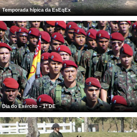
Temporada hípica da EsEqEx
Dia do Exército – 1ª DE