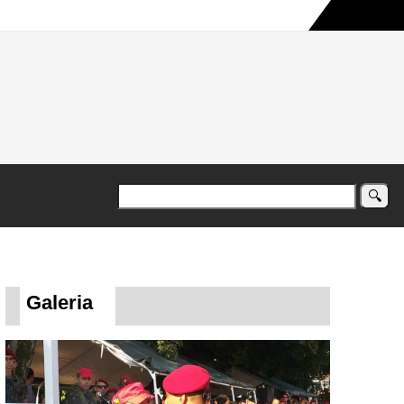
a maior campanha humanitária já registrada no país
Galeria