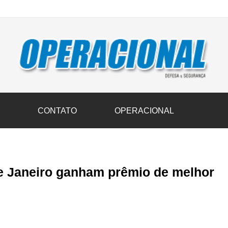
vil transportam 3,6 mil toneladas de donativos ao Rio Grande do Sul n
S
CONTATO
OPERACIONAL
e Janeiro ganham prêmio de melhor