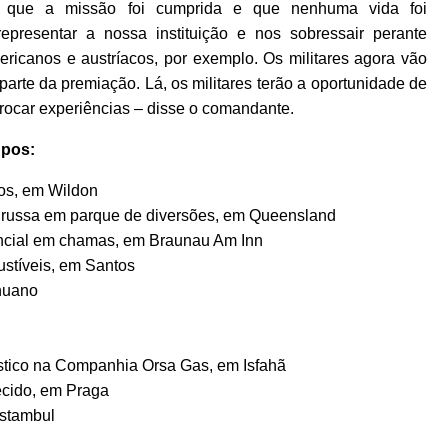
r que a missão foi cumprida e que nenhuma vida foi
presentar a nossa instituição e nos sobressair perante
ericanos e austríacos, por exemplo. Os militares agora vão
parte da premiação. Lá, os militares terão a oportunidade de
rocar experiências – disse o comandante.
upos:
cos, em Wildon
 russa em parque de diversões, em Queensland
encial em chamas, em Braunau Am Inn
ustíveis, em Santos
ahuano
éstico na Companhia Orsa Gas, em Isfahã
ecido, em Praga
Istambul