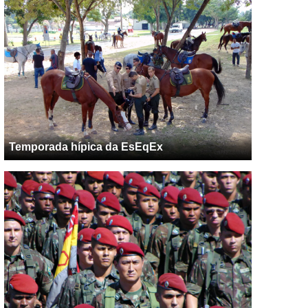
Temporada hípica da EsEqEx