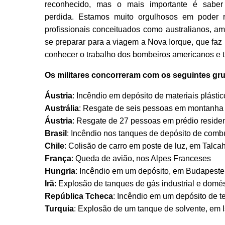
reconhecido, mas o mais importante é sabe
perdida. Estamos muito orgulhosos em poder re
profissionais conceituados como australianos, am
se preparar para a viagem a Nova Iorque, que faz 
conhecer o trabalho dos bombeiros americanos e t
Os militares concorreram com os seguintes gr
Áustria
: Incêndio em depósito de materiais plásti
Austrália
: Resgate de seis pessoas em montanha
Áustria
: Resgate de 27 pessoas em prédio resid
Brasil
: Incêndio nos tanques de depósito de comb
Chile
: Colisão de carro em poste de luz, em Talc
França
: Queda de avião, nos Alpes Franceses
Hungria
: Incêndio em um depósito, em Budapeste
Irã
: Explosão de tanques de gás industrial e dom
República Tcheca
: Incêndio em um depósito de t
Turquia
: Explosão de um tanque de solvente, em 