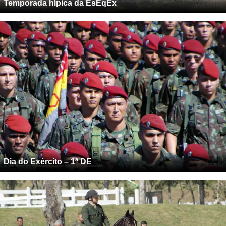
Temporada hípica da EsEqEx
Dia do Exército – 1ª DE