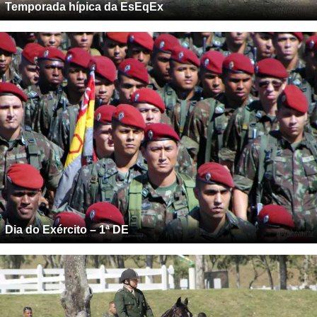
Temporada hípica da EsEqEx
Dia do Exército – 1ª DE