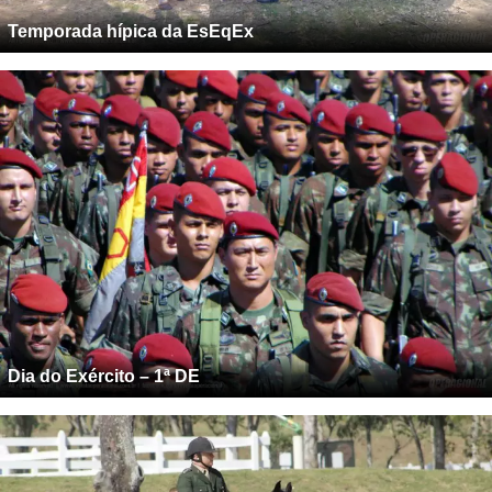
Temporada hípica da EsEqEx
Dia do Exército – 1ª DE