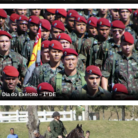
Dia do Exército – 1ª DE