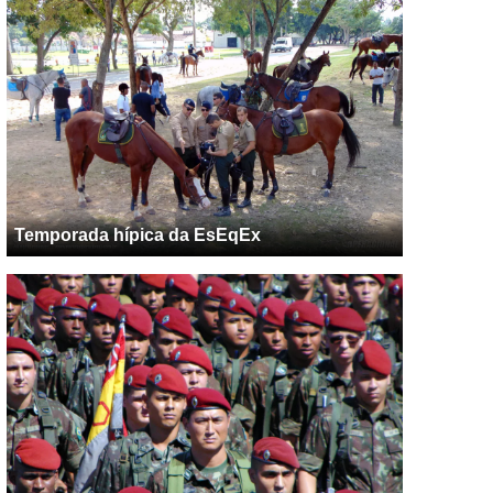
Temporada hípica da EsEqEx