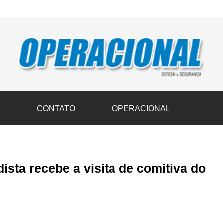
vil transportam 3,6 mil toneladas de donativos ao Rio Grande do Sul n
S
CONTATO
OPERACIONAL
ista recebe a visita de comitiva do