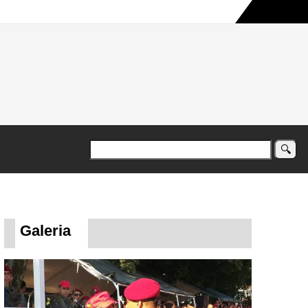
a maior campanha humanitária já registrada no país
Galeria