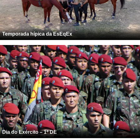
Temporada hípica da EsEqEx
Dia do Exército – 1ª DE