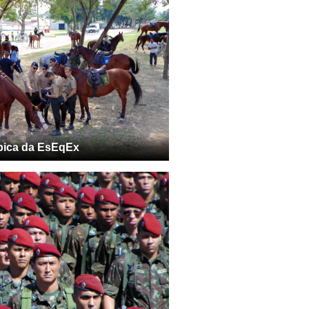
pica da EsEqEx