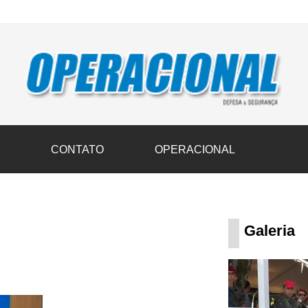
vil transportam 3,6 mil toneladas de donativos ao Rio Grande do Sul n
S
CONTATO
OPERACIONAL
Galeria