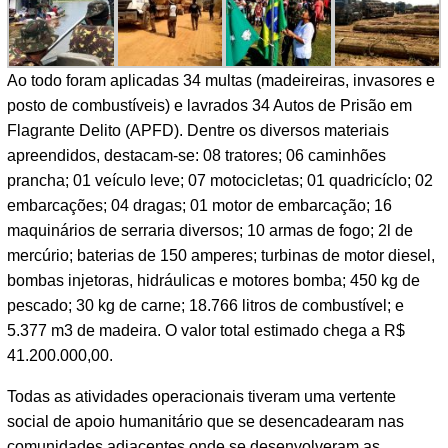
Ao todo foram aplicadas 34 multas (madeireiras, invasores e
posto de combustíveis) e lavrados 34 Autos de Prisão em
Flagrante Delito (APFD). Dentre os diversos materiais
apreendidos, destacam-se: 08 tratores; 06 caminhões
prancha; 01 veículo leve; 07 motocicletas; 01 quadricíclo; 02
embarcações; 04 dragas; 01 motor de embarcação; 16
maquinários de serraria diversos; 10 armas de fogo; 2l de
mercúrio; baterias de 150 amperes; turbinas de motor diesel,
bombas injetoras, hidráulicas e motores bomba; 450 kg de
pescado; 30 kg de carne; 18.766 litros de combustível; e
5.377 m3 de madeira. O valor total estimado chega a R$
41.200.000,00.
Todas as atividades operacionais tiveram uma vertente
social de apoio humanitário que se desencadearam nas
comunidades adjacentes onde se desenvolveram as