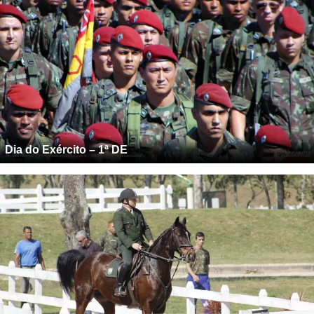
Dia do Exército – 1ª DE