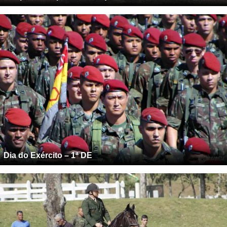
Dia do Exército – 1ª DE