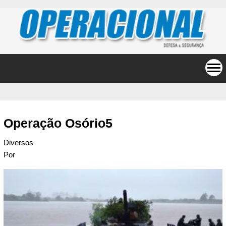
Operação Osório5
Diversos
Por