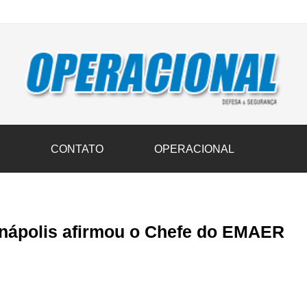
vil transportam 3,6 mil toneladas de donativos ao Rio Grande do Sul n
S
CONTATO
OPERACIONAL
Anápolis afirmou o Chefe do EMAER