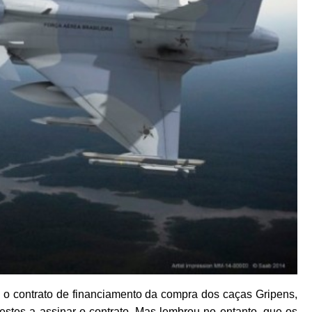
u o contrato de financiamento da compra dos caças Gripens,
restes a assinar o contrato. Mas lembrou no entanto, que os