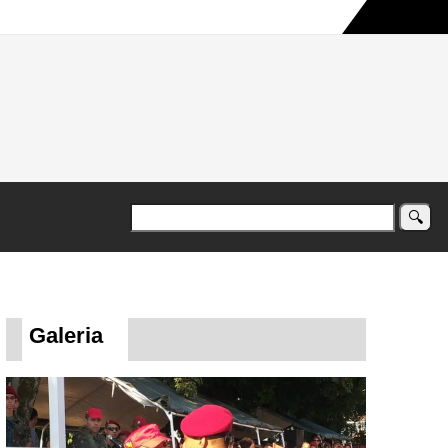
a maior campanha humanitária já registrada no país
Galeria