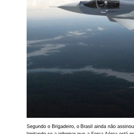
Segundo o Brigadeiro, o Brasil ainda não assino
limitando-se a informar que a Força Aérea está p