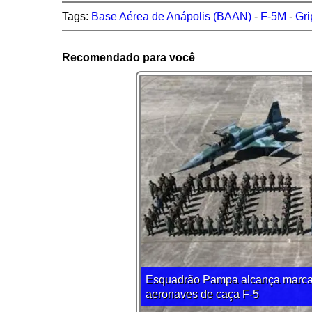
Tags:
Base Aérea de Anápolis (BAAN)
-
F-5M
-
Gr
Recomendado para você
Esquadrão Pampa alcança marca 
aeronaves de caça F-5