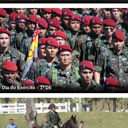
Dia do Exército – 1ª DE