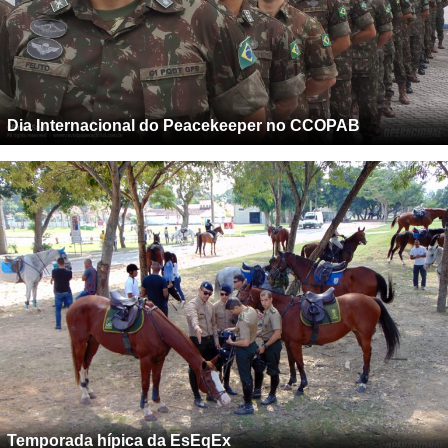
Dia Internacional do Peacekeeper no CCOPAB
Temporada hípica da EsEqEx