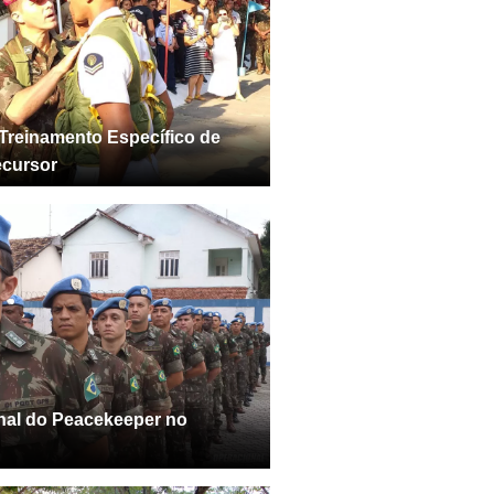
Treinamento Específico de
ecursor
onal do Peacekeeper no