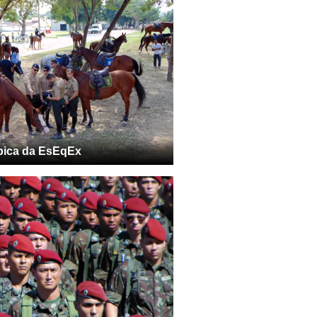
pica da EsEqEx