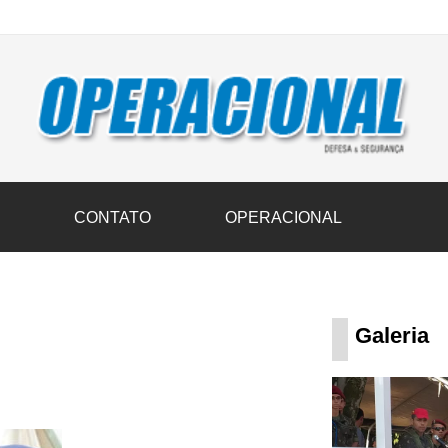
vil transportam 3,6 mil toneladas de donativos ao Rio Grande do Sul n
S
CONTATO
OPERACIONAL
Galeria