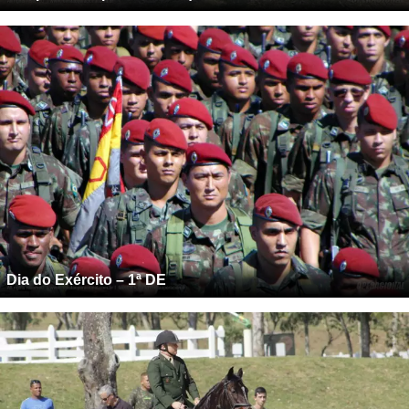
Dia do Exército – 1ª DE