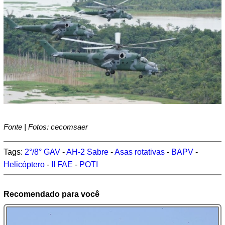
Fonte | Fotos: cecomsaer
Tags:
2°/8° GAV
-
AH-2 Sabre
-
Asas rotativas
-
BAPV
-
Helicóptero
-
II FAE
-
POTI
Recomendado para você