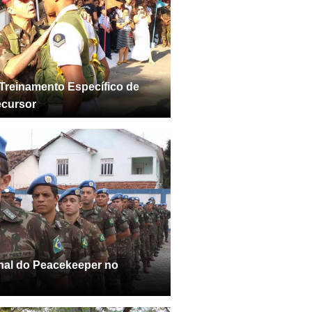
Treinamento Específico de
ecursor
onal do Peacekeeper no