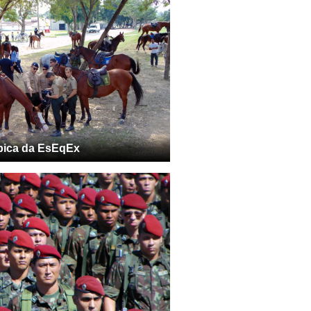
pica da EsEqEx