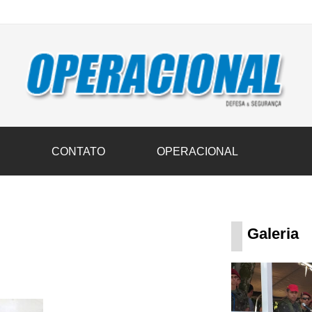
vil transportam 3,6 mil toneladas de donativos ao Rio Grande do Sul n
S
CONTATO
OPERACIONAL
Galeria