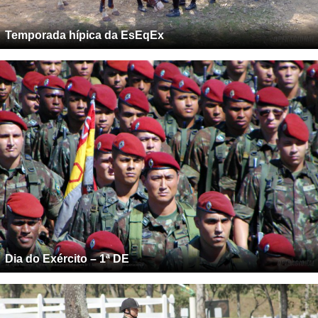
Temporada hípica da EsEqEx
Dia do Exército – 1ª DE