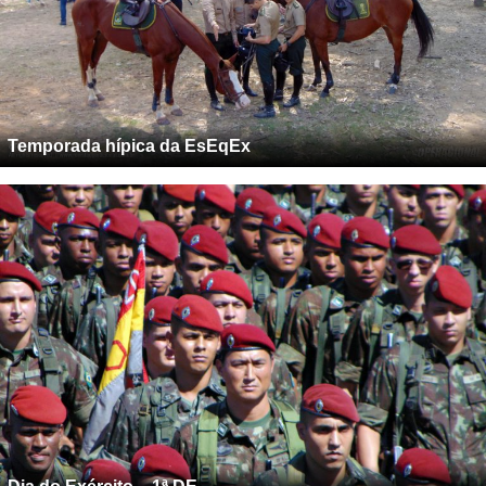
Temporada hípica da EsEqEx