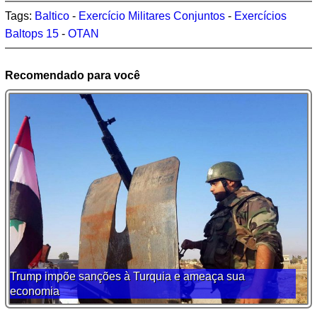
Tags:
Baltico
-
Exercício Militares Conjuntos
-
Exercícios
Baltops 15
-
OTAN
Recomendado para você
Trump impõe sanções à Turquia e ameaça sua
economia