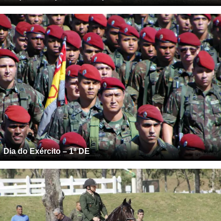
Dia do Exército – 1ª DE