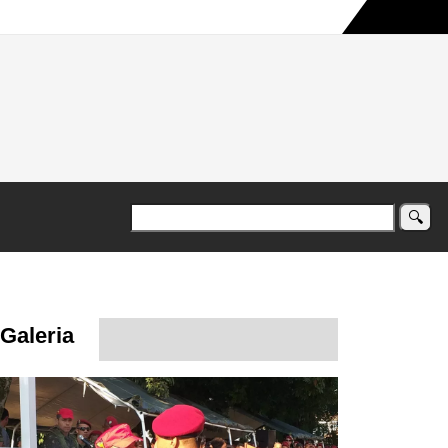
a maior campanha humanitária já registrada no país
Galeria