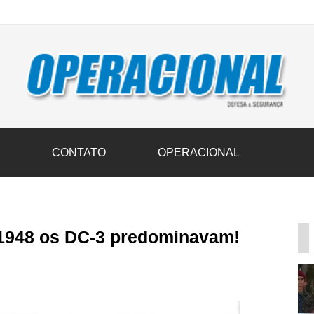
vil transportam 3,6 mil toneladas de donativos ao Rio Grande do Sul n
S
CONTATO
OPERACIONAL
1948 os DC-3 predominavam!