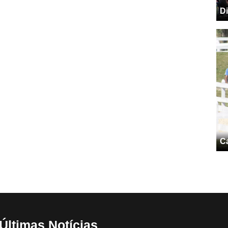
Di
C
Últimas Notícias