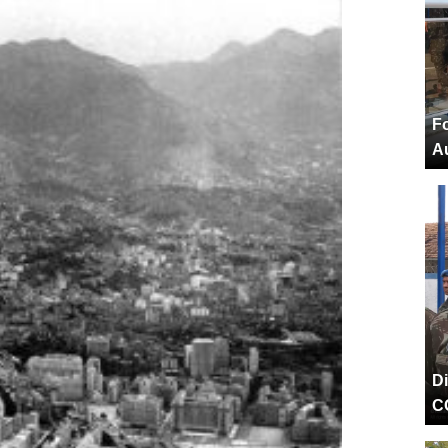
F
Au
D
C