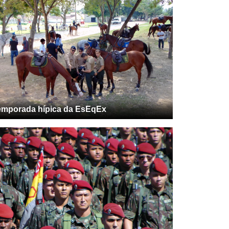
emporada hípica da EsEqEx