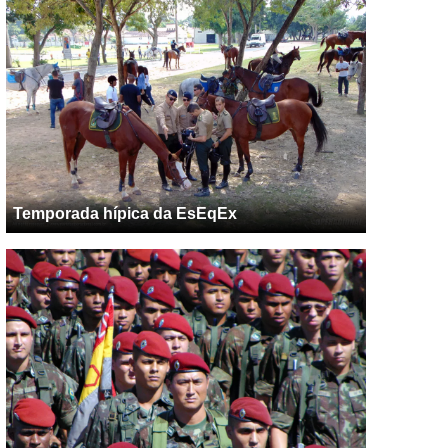
Temporada hípica da EsEqEx