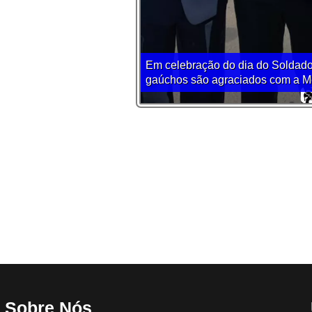
Em celebração do dia do Soldado
gaúchos são agraciados com a Me
Sobre Nós