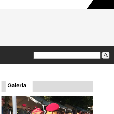
a maior campanha humanitária já registrada no país
Galeria