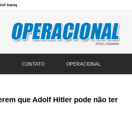
vil transportam 3,6 mil toneladas de donativos ao Rio Grande do Sul n
S
CONTATO
OPERACIONAL
rem que Adolf Hitler pode não ter