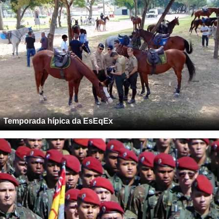
Temporada hípica da EsEqEx