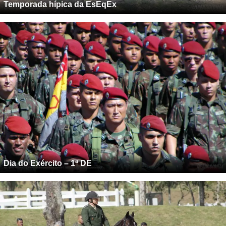
Temporada hípica da EsEqEx
Dia do Exército – 1ª DE