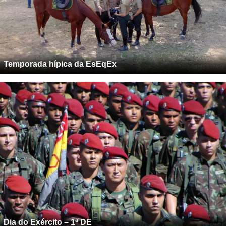
Temporada hípica da EsEqEx
Dia do Exército – 1ª DE