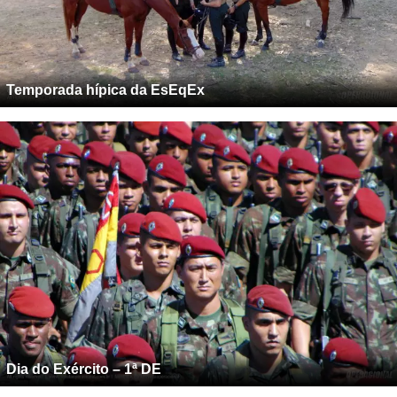
Temporada hípica da EsEqEx
Dia do Exército – 1ª DE