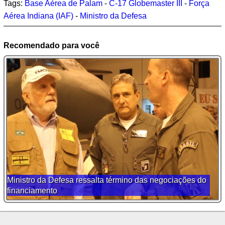
Tags:
Base Aérea de Palam
-
C-17 Globemaster III
-
Força
Aérea Indiana (IAF)
-
Ministro da Defesa
Recomendado para você
Ministro da Defesa ressalta término das negociações do
financiamento