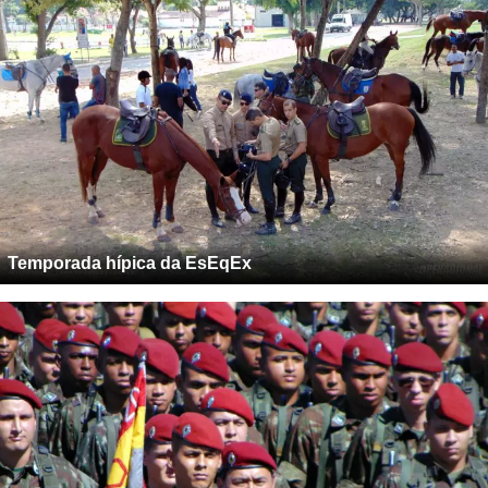
Temporada hípica da EsEqEx