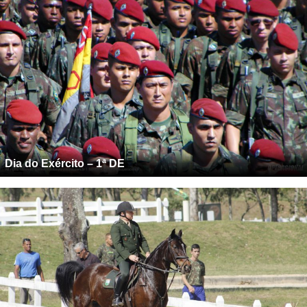
Dia do Exército – 1ª DE