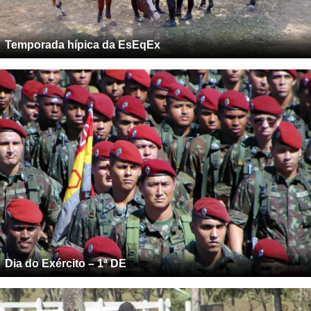
Temporada hípica da EsEqEx
Dia do Exército – 1ª DE