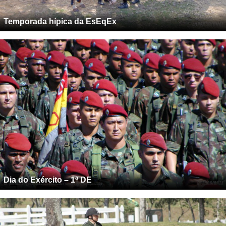
Temporada hípica da EsEqEx
Dia do Exército – 1ª DE