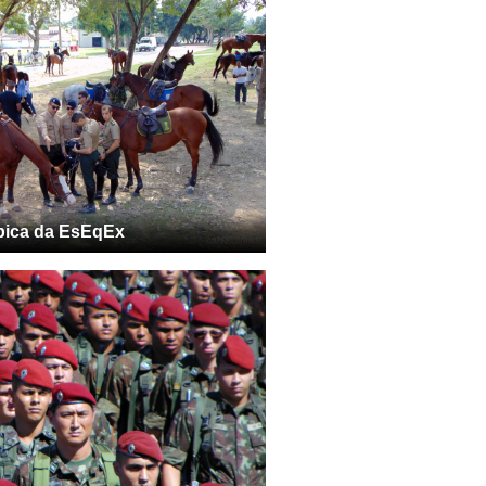
pica da EsEqEx