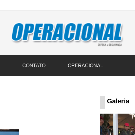
vil transportam 3,6 mil toneladas de donativos ao Rio Grande do Sul n
S
CONTATO
OPERACIONAL
Galeria