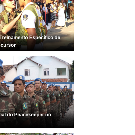
Treinamento Específico de
ecursor
onal do Peacekeeper no