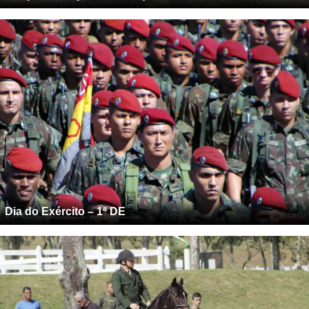
Dia do Exército – 1ª DE