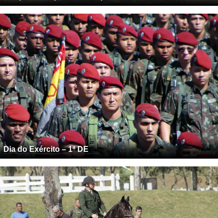
Dia do Exército – 1ª DE