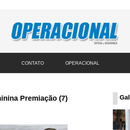
vil transportam 3,6 mil toneladas de donativos ao Rio Grande do Sul n
S
CONTATO
OPERACIONAL
Gal
inina Premiação (7)