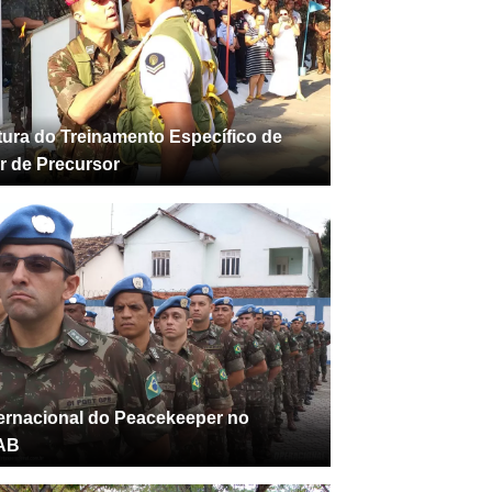
ura do Treinamento Específico de
ar de Precursor
ternacional do Peacekeeper no
AB