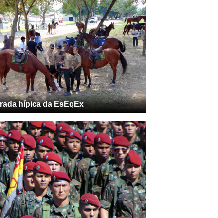
ada hípica da EsEqEx