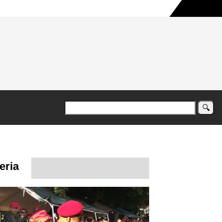
a maior campanha humanitária já registrada no país
eria