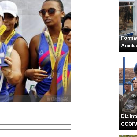
Format
Auxili
Dia In
CCOP