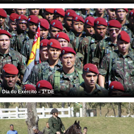
Dia do Exército – 1ª DE