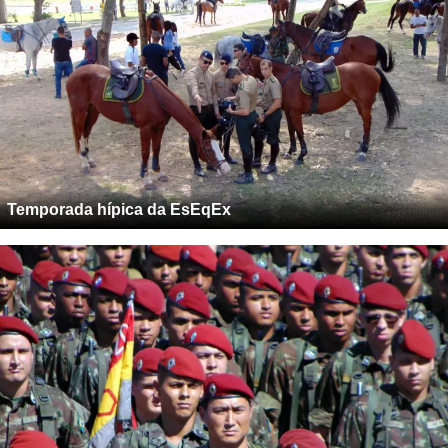
Temporada hípica da EsEqEx