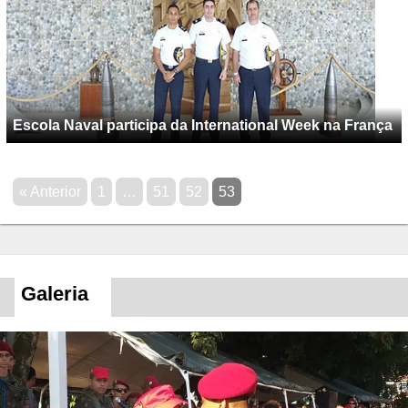
Escola Naval participa da International Week na França
« Anterior
1
…
51
52
53
Galeria