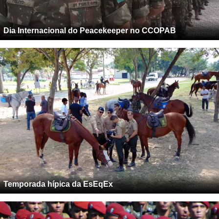
Dia Internacional do Peacekeeper no CCOPAB
Temporada hípica da EsEqEx