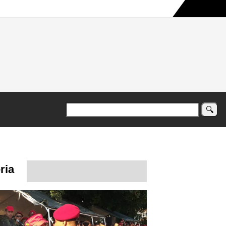
a maior campanha humanitária já registrada no país
ria