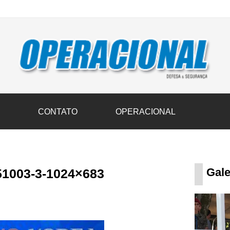
vil transportam 3,6 mil toneladas de donativos ao Rio Grande do Sul n
S
CONTATO
OPERACIONAL
Gale
1003-3-1024×683