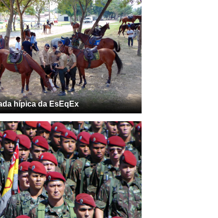
da hípica da EsEqEx