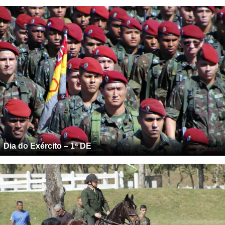
Dia do Exército – 1ª DE