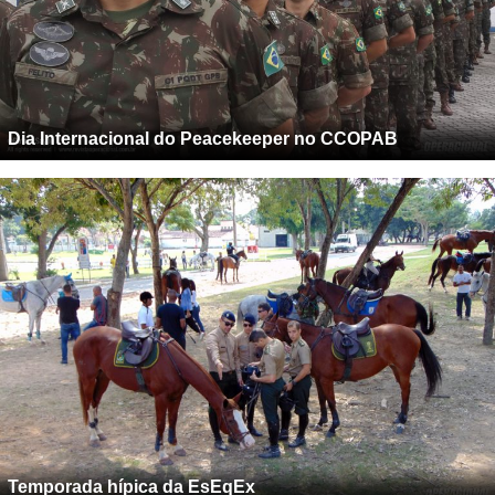
Dia Internacional do Peacekeeper no CCOPAB
Temporada hípica da EsEqEx