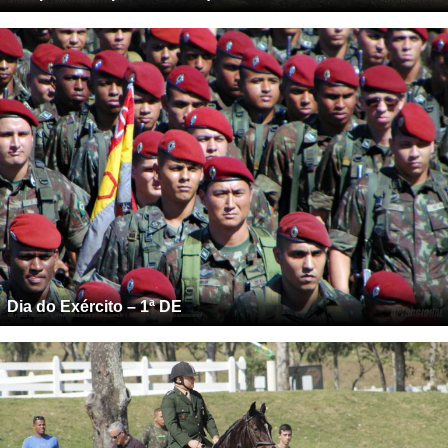
Dia do Exército – 1ª DE