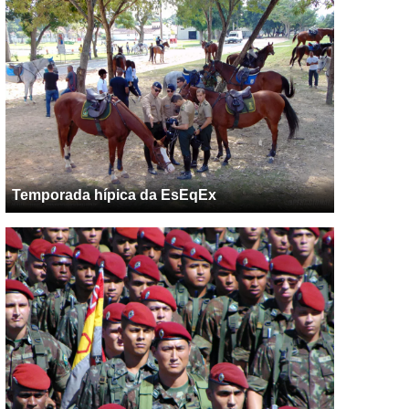
Temporada hípica da EsEqEx