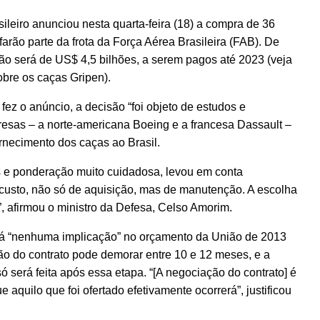
leiro anunciou nesta quarta-feira (18) a compra de 36
rão parte da frota da Força Aérea Brasileira (FAB). De
ção será de US$ 4,5 bilhões, a serem pagos até 2023 (veja
obre os caças Gripen).
ez o anúncio, a decisão “foi objeto de estudos e
esas – a norte-americana Boeing e a francesa Dassault –
rnecimento dos caças ao Brasil.
os e ponderação muito cuidadosa, levou em conta
e custo, não só de aquisição, mas de manutenção. A escolha
”, afirmou o ministro da Defesa, Celso Amorim.
erá “nenhuma implicação” no orçamento da União de 2013
o do contrato pode demorar entre 10 e 12 meses, e a
 será feita após essa etapa. “[A negociação do contrato] é
 aquilo que foi ofertado efetivamente ocorrerá”, justificou