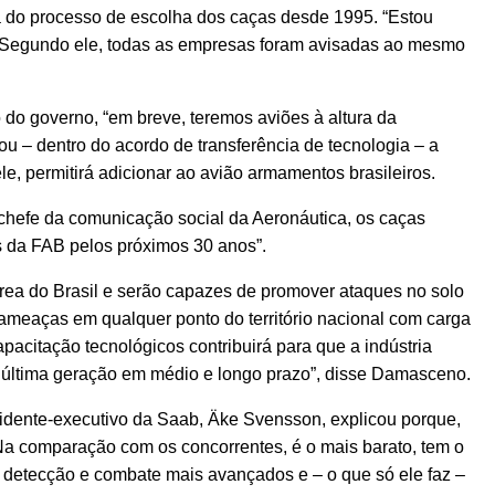
pa do processo de escolha dos caças desde 1995. “Estou
se. Segundo ele, todas as empresas foram avisadas ao mesmo
do governo, “em breve, teremos aviões à altura da
ou – dentro do acordo de transferência de tecnologia – a
e, permitirá adicionar ao avião armamentos brasileiros.
hefe da comunicação social da Aeronáutica, os caças
s da FAB pelos próximos 30 anos”.
rea do Brasil e serão capazes de promover ataques no solo
r ameaças em qualquer ponto do território nacional com carga
acitação tecnológicos contribuirá para que a indústria
 última geração em médio e longo prazo”, disse Damasceno.
sidente-executivo da Saab, Äke Svensson, explicou porque,
 “Na comparação com os concorrentes, é o mais barato, tem o
 detecção e combate mais avançados e – o que só ele faz –