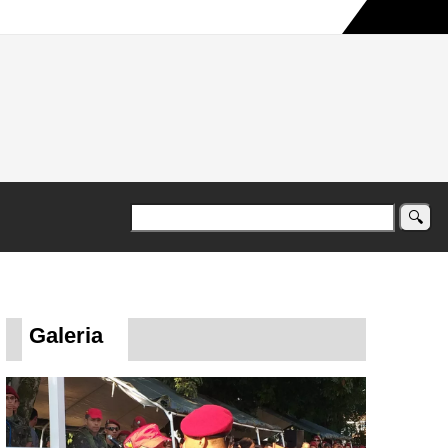
a maior campanha humanitária já registrada no país
Galeria