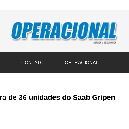
vil transportam 3,6 mil toneladas de donativos ao Rio Grande do Sul n
S
CONTATO
OPERACIONAL
ra de 36 unidades do Saab Gripen