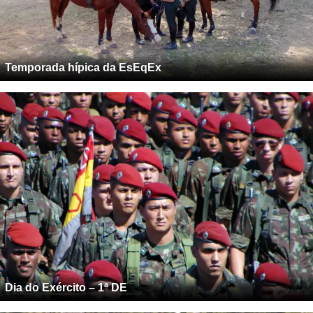
Temporada hípica da EsEqEx
Dia do Exército – 1ª DE