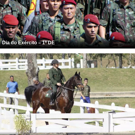
Dia do Exército – 1ª DE