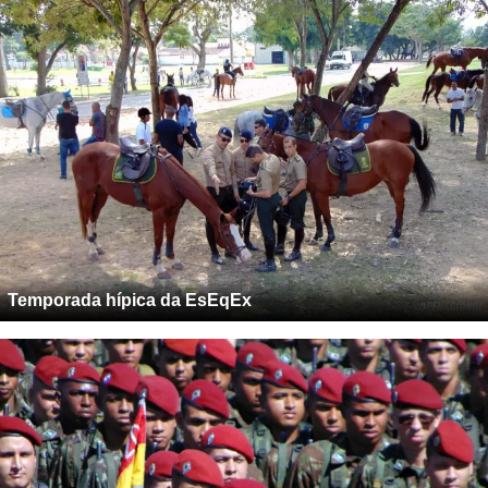
Temporada hípica da EsEqEx