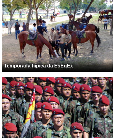
Temporada hípica da EsEqEx