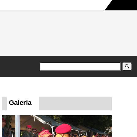
a maior campanha humanitária já registrada no país
Galeria