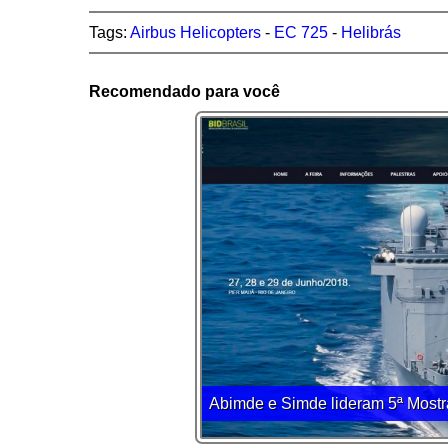
Tags:
Airbus Helicopters
-
EC 725
-
Helibrás
Recomendado para você
Abimde e Simde lideram 5ª Mostr